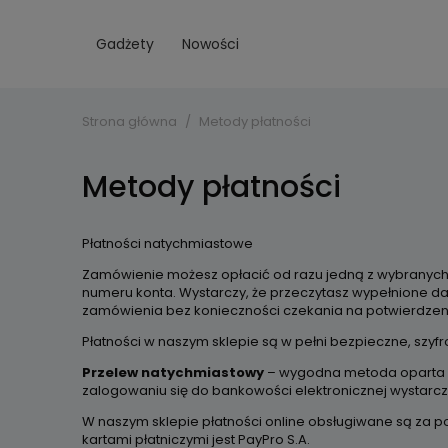
Gadżety
Nowości
Strona główna
Metody płatności
Metody płatności
Płatności natychmiastowe
Zamówienie możesz opłacić od razu jedną z wybranych 
numeru konta. Wystarczy, że
przeczytasz wypełnione da
zamówienia bez konieczności czekania na potwierdzeni
Płatności w naszym sklepie są w pełni bezpieczne, szyfr
Przelew natychmiastowy
– wygodna metoda oparta na
zalogowaniu się do bankowości elektronicznej wystarcz
W naszym sklepie płatności online obsługiwane są za 
kartami płatniczymi jest PayPro S.A.