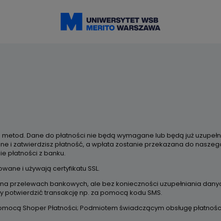
metod. Dane do płatności nie będą wymagane lub będą już uzupełnio
ne i
zatwierdzisz płatność, a wpłata zostanie przekazana do naszeg
e płatności z banku.
owane i używają certyfikatu SSL.
 przelewach bankowych, ale bez konieczności uzupełniania danych 
y potwierdzić transakcję np. za pomocą kodu SMS.
pomocą Shoper Płatności; Podmiotem świadczącym obsługę płatności 