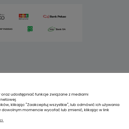
Moje konto
y oraz udostępniać funkcje związane z mediami
rnetowej.
Twoje zamówienia
ków, klikając "Zaakceptuj wszystkie", lub odmówić ich używania
Ustawienia konta
w dowolnym momencie wycofać lub zmienić, klikając w link
Ulubione
i.