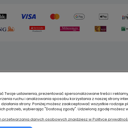
lienta
Ważne informacje
ć Twoje ustawienia, prezentować spersonalizowane treści i reklam
zenia ruchu i analizowania sposobu korzystania z naszej strony inte
tności
Tabela rozmiarów
ziałania strony. Poniżej możesz zaakceptować wszystkie rodzaje pli
zty dostawy
Regulamin sklepu
oich potrzeb, wybierając "Dostosuj zgody". Udzieloną zgodę możesz 
eklamacje
Polityka prywatności
h przetwarzania danych osobowych znajdziesz w Polityce prywatnośc