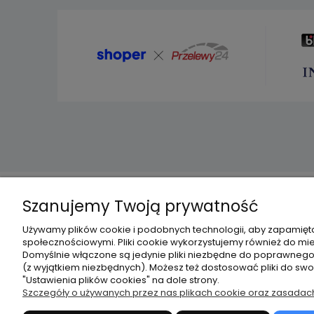
Szanujemy Twoją prywatność
O nas
Obsługa k
Używamy plików cookie i podobnych technologii, aby zapamięta
społecznościowymi. Pliki cookie wykorzystujemy również do mier
Kontakt i dane firmy
Metody pła
Domyślnie włączone są jedynie pliki niezbędne do poprawnego d
O Uniwersytecie
Czas i kos
(z wyjątkiem niezbędnych). Możesz też dostosować pliki do sw
Strona Uniwersytetu WSB Merito
Zwroty i r
"Ustawienia plików cookies" na dole strony.
Szczegóły o używanych przez nas plikach cookie oraz zasadac