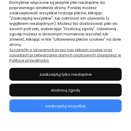
Domyślnie włączone są jedynie pliki niezbędne do
poprawnego działania strony. Poniżej możesz
zaakceptować wszystkie rodzaje plików, klikając
"Zaakceptuj wszystkie", lub odmówić ich używania (z
wyjątkiem niezbędnych). Możesz też dostosować pliki do
swoich potrzeb, wybierając "Dostosuj zgody". Udzieloną
zgodę możesz w dowolnym momencie wycofać lub
O nas
zmienić, klikając w link "Ustawienia plików cookies" na dole
strony.
Szczegóły o używanych przez nas plikach cookie oraz
Obsługa klienta
zasadach przetwarzania danych osobowych znajdziesz w
Polityce prywatności.
Ważne informacje
zaakceptuj tylko niezbędne
Moje konto
dostosuj zgody
zaakceptuj wszystkie
pokaż pełną wersję strony