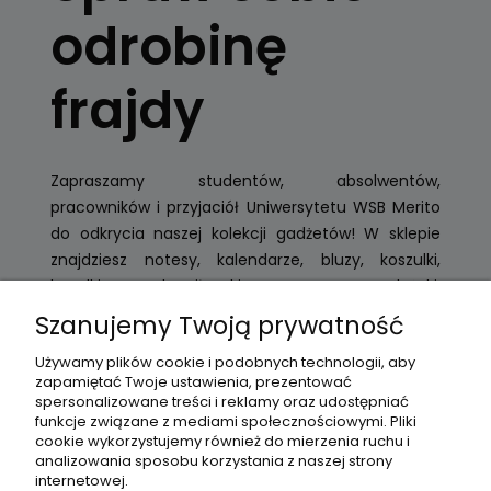
odrobinę
frajdy
Zapraszamy studentów, absolwentów,
pracowników i przyjaciół Uniwersytetu WSB Merito
do odkrycia naszej kolekcji gadżetów! W sklepie
znajdziesz notesy, kalendarze, bluzy, koszulki,
butelki na wodę, piłeczki antystresowe oraz leżaki,
wszystkie wykonane z dbałością o detale. Nasze
Szanujemy Twoją prywatność
produkty wyróżniają się trwałością i estetyką,
Używamy plików cookie i podobnych technologii, aby
sprawiając, że są doskonałymi prezentami dla
zapamiętać Twoje ustawienia, prezentować
siebie i innych. Spraw sobie odrobinę frajdy i dołącz
spersonalizowane treści i reklamy oraz udostępniać
do społeczności Uniwersytetu WSB Merito.
funkcje związane z mediami społecznościowymi. Pliki
cookie wykorzystujemy również do mierzenia ruchu i
analizowania sposobu korzystania z naszej strony
internetowej.