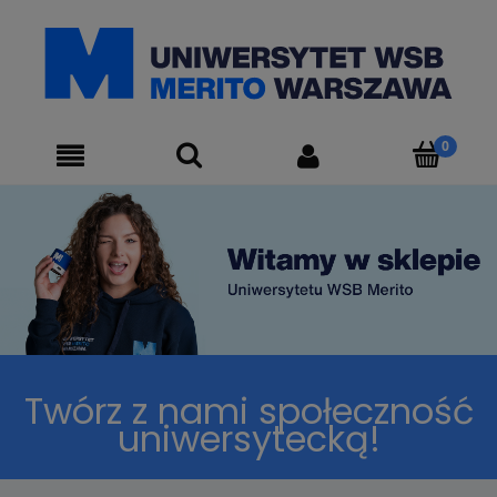
Twórz z nami społeczność
uniwersytecką!